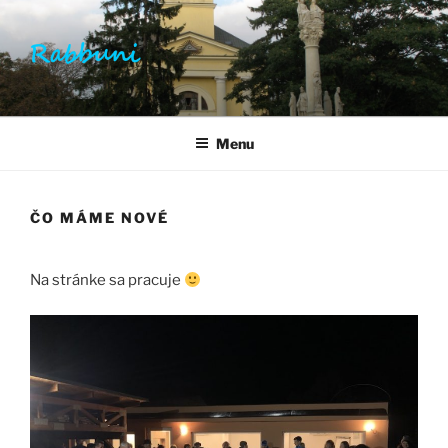
Prejsť
na
obsah
RABBUNI.PAGE.SK
Rabbuni Šaľa
Menu
ČO MÁME NOVÉ
Na stránke sa pracuje